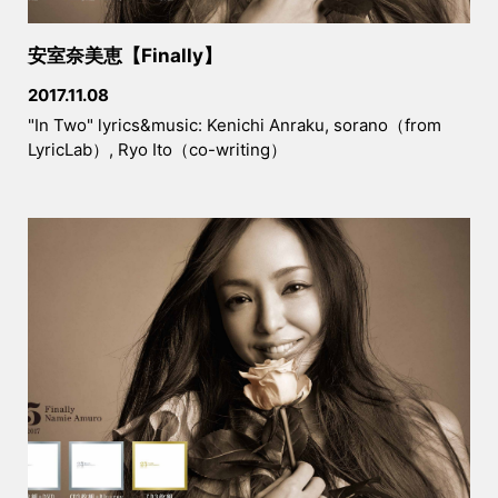
安室奈美恵【Finally】
2017.11.08
"In Two" lyrics&music: Kenichi Anraku, sorano（from
LyricLab）, Ryo Ito（co-writing）