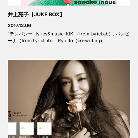
井上苑子【JUKE BOX】
2017.12.06
"テレパシー" lyrics&music: KIKI（from LyricLab）, バンビ
ーナ（from LyricLab）, Ryo Ito（co-writing）