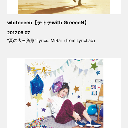
whiteeeen【テトテwith GreeeeN】
2017.05.07
"夏の大三角形" lyrics: MiRai（from LyricLab）