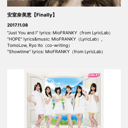
安室奈美恵【Finally】
2017.11.08
"Just You and I" lyrics: MioFRANKY（from LyricLab）
"HOPE" lyrics&music: MioFRANKY（LyricLab）,
TomoLow, Ryo Ito（co-writing）
"Showtime" lyrics: MioFRANKY（from LyricLab）