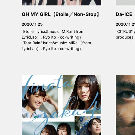
OH MY GIRL【Etoile／Non-Stop】
Da-iCE
2020.11.25
2020.11.2
"Etoile" lyrics&music: MiRai（from
"CITRUS" 
LyricLab）, Ryo Ito（co-writing）
produce
"Tear Rain" lyrics&music: MiRai（from
LyricLab）, Ryo Ito（co-writing）