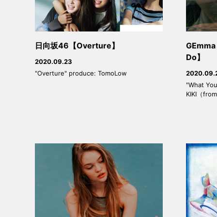
日向坂46【Overture】
GEmma 
Do】
2020.09.23
"Overture" produce: TomoLow
2020.09.
"What You
KIKI（fro