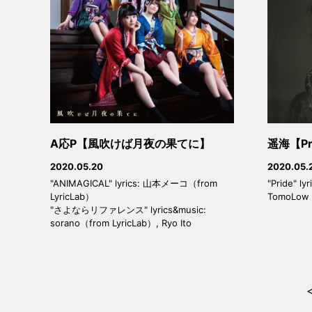
A応P【風吹けば月夜の果てに】
遥海【Pr
2020.05.20
2020.05.
"ANIMAGICAL" lyrics: 山本メーコ（from
"Pride" ly
LyricLab）
TomoLow
"さよならリファレンス" lyrics&music:
sorano（from LyricLab）, Ryo Ito