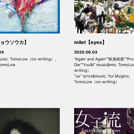
ョウソウカ】
milet【eyes】
24
2020.06.03
sic: TomoLow（co-writing）,
"Again and Again""航海前夜""Prov
 TomoLow
Die""You&I" music&mix: TomoL
writing）
"us" lyrics&music: Yui Mugino,
TomoLow（co-writing）