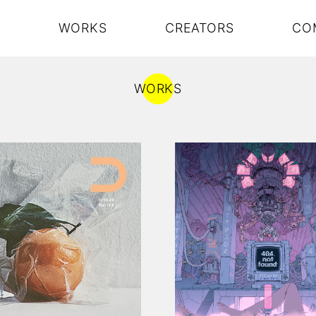
S
WORKS
CREATORS
CO
WORKS