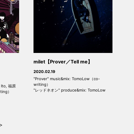
milet【Prover／Tell me】
2020.02.19
"Prover" music&mix: TomoLow（co-
writing）
 Ito, 福原
"レッドネオン" produce&mix: TomoLow
ting）
>