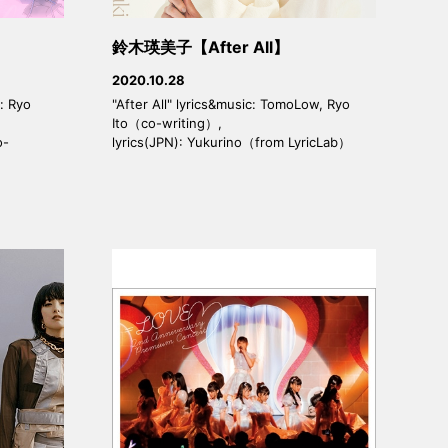
鈴木瑛美子【After All】
2020.10.28
: Ryo
"After All" lyrics&music: TomoLow, Ryo
Ito（co-writing）,
o-
lyrics(JPN): Yukurino（from LyricLab）