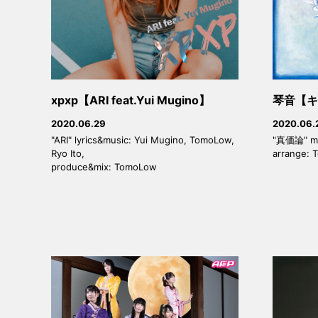
xpxp【ARI feat.Yui Mugino】
琴音【キ
2020.06.29
2020.06.
"ARI" lyrics&music: Yui Mugino, TomoLow,
"真価論" mu
Ryo Ito,
arrange:
produce&mix: TomoLow