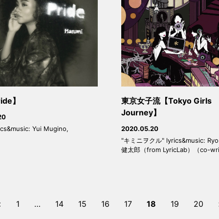
ide】
東京女子流【Tokyo Girls
Journey】
20
rics&music: Yui Mugino,
2020.05.20
"キミニヲクル" lyrics&music: Ryo
健太郎（from LyricLab）（co-wri
<
1
…
14
15
16
17
18
19
20