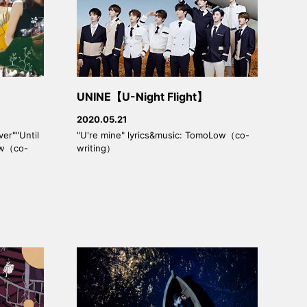
UNINE【U-Night Flight】
2020.05.21
er""Until
"U're mine" lyrics&music: TomoLow（co-
ow（co-
writing）