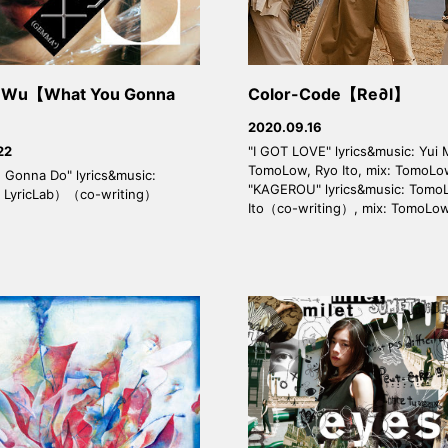
Wu【What You Gonna
Color-Code【Re∂l】
2020.09.16
"I GOT LOVE" lyrics&music: Yui 
22
TomoLow, Ryo Ito, mix: TomoL
 Gonna Do" lyrics&music:
"KAGEROU" lyrics&music: Tomo
m LyricLab）（co-writing）
Ito（co-writing）, mix: TomoLo