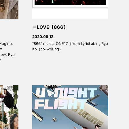
＝LOVE【866】
2020.09.12
Mugino,
"866" music: ONE17（from LyricLab）, Ryo
ow
Ito（co-writing）
Low, Ryo
w