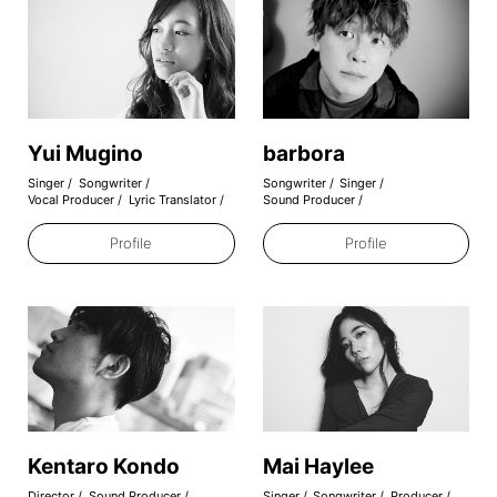
Yui Mugino
barbora
Singer
Songwriter
Songwriter
Singer
Vocal Producer
Lyric Translator
Sound Producer
Profile
Profile
Kentaro Kondo
Mai Haylee
Director
Sound Producer
Singer
Songwriter
Producer