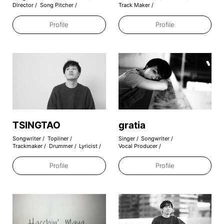
Director
Song Pitcher
Track Maker
2022.01.22
Profile
Profile
リリックラボ25期への参加者を募集し
ます!
2021.12.30
TomoLowがプロデュースしたDa-iCE
の《CITRUS》が2021年のレコード大
賞を受賞しました
TSINGTAO
gratia
2021.08.18
Songwriter
Topliner
Singer
Songwriter
XPXP《A Little Jealous featuring
Trackmaker
Drummer
Lyricist
Vocal Producer
Reeny Smith》is OUT!
Profile
Profile
2021.06.17
インスタグラムはじめました!Our
works are also updated on
instagram!