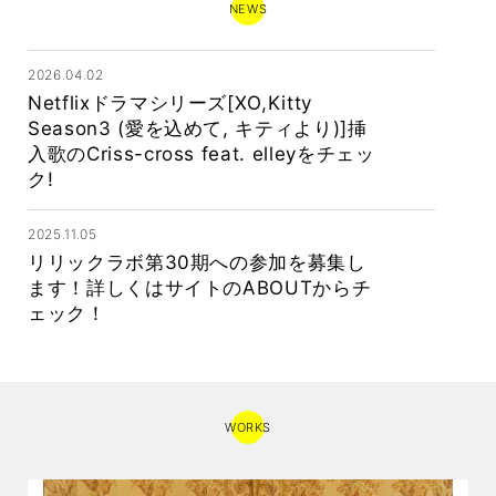
NEWS
2026.04.02
Netflixドラマシリーズ[XO,Kitty
Season3 (愛を込めて, キティより)]挿
入歌のCriss-cross feat. elleyをチェッ
ク!
2025.11.05
リリックラボ第30期への参加を募集し
ます！詳しくはサイトのABOUTからチ
ェック！
2025.09.30
［私の夫と結婚して]がアマゾンプライ
ムでヒット中! 挿入歌のBurn it out, So
WORKS
You Can Shineをチェック!