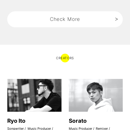
2022.05.26
ふるさとへの想いを楽曲に...ウクライナ
復興・人道支援プロジェクト
Check More
2022.05.19
CANADIAN MUSIC WEEK(6/6-11)に
Speakerとして招かれました!
CREATORS
2022.05.19
リリックラボ26期への参加者を募集し
ます!
2022.03.28
XPXP《TOKYO SAVAGE featuring
Leon Top》is OUT!
2022.03.15
Ryo Ito
Sorato
音楽アプリnana X Co-Writing Farmの
Songwriter
Music Producer
Music Producer
Remixer
コラボ企画で毎月アーティスト輩出!