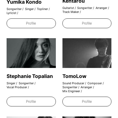
Kentarou
Yumika Kondo
Guitarist
Songwriter
Arranger
Songwriter
Singer
Topliner
Track Maker
Lyricist
Profile
Profile
Stephanie Topalian
TomoLow
Singer
Songwriter
Sound Producer
Composer
Vocal Producer
Songwriter
Arranger
Mix Engineer
Profile
Profile