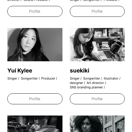
Profile
Profile
Yui Kylee
suekiki
Singer
Songwriter
Producer
Singer
Songwriter
Illustrator
designer
Art director
SNS branding planner
Profile
Profile