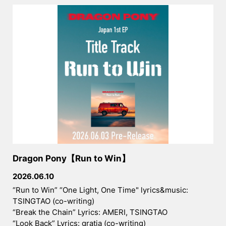
2023.03.21
ホームスタジオ【magodai studio】を
LINKSに追加しました！
2023.01.18
ホームスタジオ【magodai studio】完
成！Billboard Japanの取材を受けまし
た！
2023.01.15
リリックラボ第27期への参加を募集し
ます！詳しくはサイトのABOUTからチ
ェック！
Dragon Pony【Run to Win】
2026.06.10
2023.01.14
“Run to Win” “One Light, One Time" lyrics&music:
オンライン作詞講座【リリックラボ】の
TSINGTAO (co-writing)
ページをリニューアルしました！ラボの
“Break the Chain” Lyrics: AMERI, TSINGTAO
内容や実績などチェックしてみてくださ
“Look Back” Lyrics: gratia (co-writing)