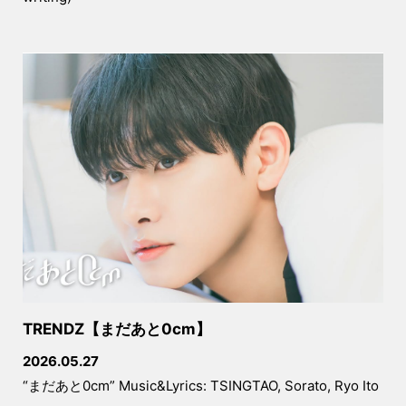
音楽業界の動向とカラクリがよくわかる
本(山口哲一著)の第7章でコーライトに
ついてお話しています！
2022.08.24
クリエイターチームCWFへの登竜門で
ある山口ゼミ、第37期の受付開始!オン
ライン説明会もあります！
2022.08.2
リリックラボ26期への参加者を募集し
ます!
2022.07.05
まだ間に合う!コーライティングセッシ
TRENDZ【まだあと0cm】
ョン企画 in Australia!(しかも参加費無
2026.05.27
料!)応募〆切は7/14です
“まだあと0cm” Music&Lyrics: TSINGTAO, Sorato, Ryo Ito