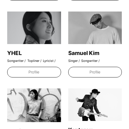
2019.06.11
クリエイター集団「Co-Writing Farm」
を法人化しました
2019.07.05
Golden Melody Awards 2019 Taipei
にゲストスピーカーとして招かれました
YHEL
Samuel Kim
Songwriter
Topliner
Lyricist
Singer
Songwriter
2019.04.12
Profile
Profile
NexTone Award 2019 GOLD MEDAL
受賞