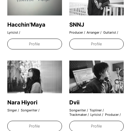
2021.05.18
リリックラボ24期への参加者を募集し
Hacchin'Maya
SNNJ
ます!
Lyricist
Producer
Arranger
Guitarist
2021.04.10
Profile
Profile
XPXP《ARI feat.Yui Mugino》
HiRAPARK Remix is OUT!
2021.01.20
XPXP on VENTS magazine!!
2021.01.08
XPXP on Buzz Music!!
Nara Hiyori
Dvii
Singer
Songwriter
Songwriter
Topliner
2020.06.30
Trackmaker
Lyricist
Producer
Billboard U.S.A.にInterview記事
(her0ismとの対談)が掲載されました
Profile
Profile