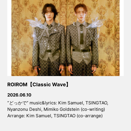
2025.07.20
マゴダイ代表・伊藤涼がアメリカのグラ
ミー賞の投票メンバーになりました！
2025.06.03
ザ・マシンガンパンチさんのレコーディ
ングにmagodai studioが使われまし
た！ぜひチェックしてみてください！
2024.11.16
リリックラボ第29期への参加を募集し
ます！詳しくはサイトのABOUTからチ
ROIROM【Classic Wave】
ェック！
2026.06.10
2024.08.02
“どっかで” music&lyrics: Kim Samuel, TSINGTAO,
リリックラボ第28期への参加を募集し
Nyanzonu Deshi, Mimiko Goldstein (co-writing)
ます！詳しくはサイトのABOUTからチ
Arrange: Kim Samuel, TSINGTAO (co-arrange)
ェック！