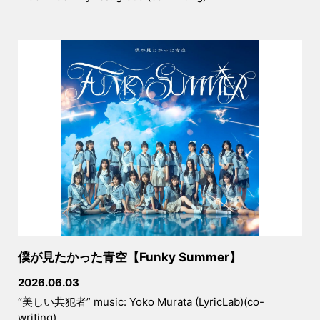
いね！
2022.12.05
12/15(木)20:00~「作曲家になりたいあ
なたに」というテーマで山口哲一氏とオ
ンライン対談します！参加無料なのでお
気軽にご参加ください！
2022.11.21
クリエイターチームCWFの登竜門であ
る山口ゼミがComputer Music Japan
で紹介されました！
2022.10.01
韓国の[Korekommunity]というK-POP
僕が見たかった青空【Funky Summer】
ファンコミュニティでインタビューを受
けました！
2026.06.03
“美しい共犯者” music: Yoko Murata (LyricLab)(co-
2022.09.02
writing)